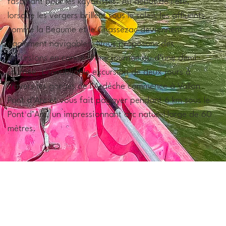
fascinant pour les kayakistes. Au début de l’été, 
lorsque les vergers brillent sous le soleil, les affluents 
comme la Beaume et le Chassezac deviennent 
également navigables. Nous proposons des 
excursions en canoë d’une journée ou d’une demi-
journée. L’inoubliable excursion de deux jours à 
travers les gorges de l’Ardèche commence à Vallon 
Pont d’Arc et vous fait pagayer pendant 6 km sous le 
Pont d’Arc, un impressionnant arc naturel large de 60 
mètres.