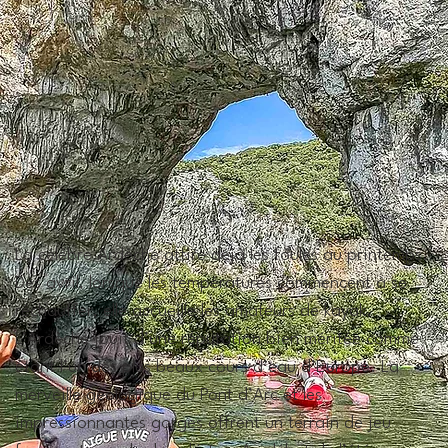
La célèbre Ardèche attire déjà les foules au printemps. 
Dès avril, lorsque les températures commencent à se 
réchauffer, elle accueille les amateurs de kayak. 
L’Ardèche jouit d’une réputation bien méritée comme 
étant l’un des plus beaux cours d’eau d’Europe. La 
merveille géologique du Pont d’Arc et les 
impressionnantes gorges offrent un terrain de jeu 