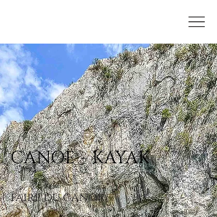
CANOË - KAYAK
faire du canoë